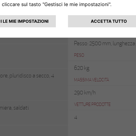
co.
FRENI
Idraulici a tamburo sulle 4 r
DIMENSIONI
Passo: 2500 mm, lunghezza:
PESO
620 kg
ore, pluridisco a secco, 4
MASSIMA VELOCITÀ
290 km/h
VETTURE PRODOTTE
miera, saldati
4