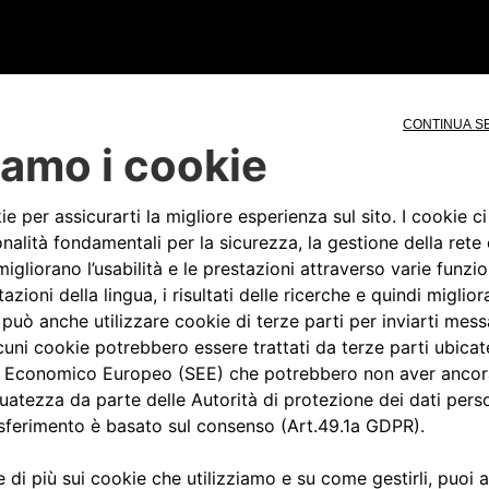
SOSPENSIONI
cilindri in linea, biblocco e
Anteriore: ruote indipendenti
cilindro, 2 alberi a camme in
trasversale, ammortizzatori i
limentazione a carburatore,
ruote indipendenti, braccio 
metrico, accensione a 2
ammortizzatori idraulici e a 