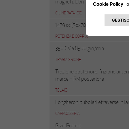
magneti, lubrificazione a carter sec
CILINDRATA (CC)
1479 cc (58x70 mm)
POTENZA E COPPIA
350 CV a 8500 giri/min.
TRASMISSIONE
Trazione posteriore, frizione anteri
marce + RM posteriore
TELAIO
Longheroni tubolari etraverse in la
CARROZZERIA
Gran Premio