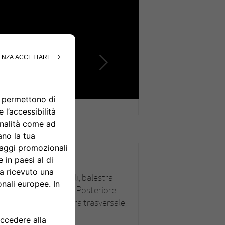
, bracci longitudinali, balestra
draulici e a frizione. Posteriore:
longitudinale, balestra trasversale,
frizione.