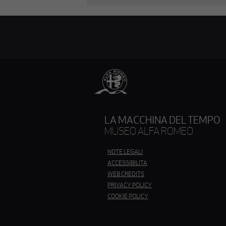
LA MACCHINA DEL TEMPO
MUSEO ALFA ROMEO
QUESTO
NOTE LEGALI
LINK
ACCESSIBILITÀ
APRIRÀ
QUESTO
WEB CREDITS
UNA
LINK
QUESTO
PRIVACY POLICY
NUOVA
APRIRÀ
LINK
SCHEDA
COOKIE POLICY
UNA
APRIRÀ
NUOVA
UNA
SCHEDA
NUOVA