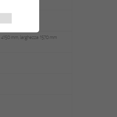
uote
 4150 mm, larghezza: 1570 mm