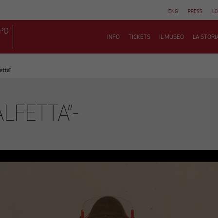
ENG
PRESS
LO
MPO
INFO
TICKETS
IL MUSEO
LA STORI
etta”
ALFETTA”-