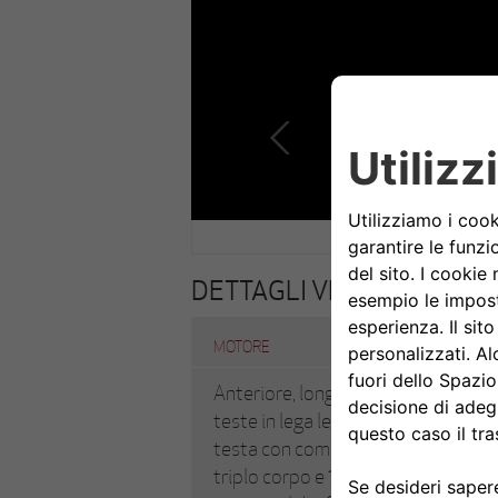
DETTAGLI VETTURA
MOTORE
Anteriore, longitudinale verticale, 8 
teste in lega leggera, 2 valvole per 
testa con comando a ingranaggi. A
triplo corpo e 1 compressorie volu