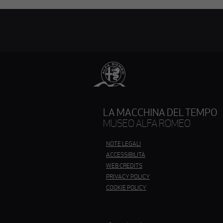
LA MACCHINA DEL TEMPO
MUSEO ALFA ROMEO
QUESTO
NOTE LEGALI
LINK
ACCESSIBILITÀ
APRIRÀ
QUESTO
WEB CREDITS
UNA
LINK
QUESTO
PRIVACY POLICY
NUOVA
APRIRÀ
LINK
SCHEDA
COOKIE POLICY
UNA
APRIRÀ
NUOVA
UNA
SCHEDA
NUOVA
SCHEDA