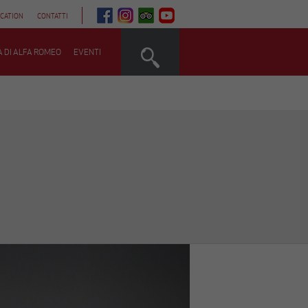
QUESTO
QUESTO
QUESTO
QUESTO
CATION
CONTATTI
LINK
LINK
LINK
LINK
APRIRÀ
APRIRÀ
APRIRÀ
APRIRÀ
UNA
UNA
UNA
UNA
NUOVA
NUOVA
NUOVA
NUOVA
A DI ALFA ROMEO
EVENTI
SCHEDA
SCHEDA
SCHEDA
SCHEDA
Next