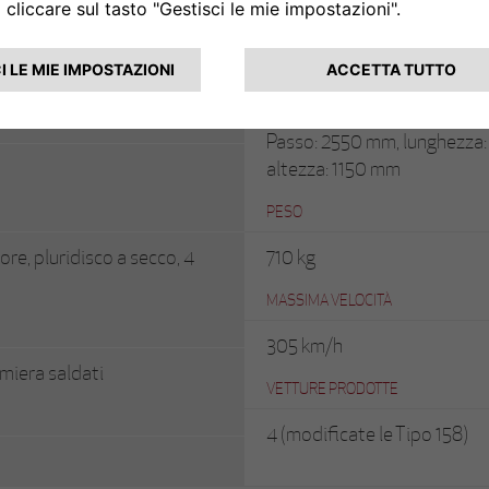
FRENI
Idraulici, a tamburo sulle 4 
DIMENSIONI
Passo: 2550 mm, lunghezza:
altezza: 1150 mm
PESO
ore, pluridisco a secco, 4
710 kg
MASSIMA VELOCITÀ
305 km/h
amiera saldati
VETTURE PRODOTTE
4 (modificate le Tipo 158)