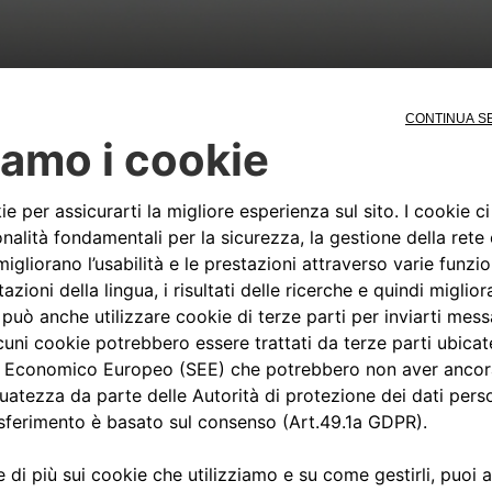
SOSPENSIONI
cilindri in linea, biblocco e
Anteriore: ruote indipenden
cilindro, 2 alberi a camme in
balestra trasversale, ammorti
limentazione a 1
Posteriore: assale De Dion, 
essorie volumentrico,
trasversale, ammortizzatori i
one a carter secco.