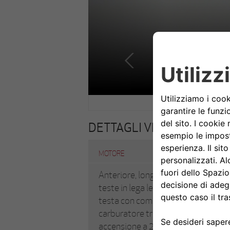
DETTAGLI VETTURA
MOTORE
Anteriore, longitudinale verticale, 8 
teste in lega leggera, 2 valvole per 
testa con comando a ingranaggi. A
carburatore triplo corpo e 1 compr
accensione a 2 magneti, lubrificazi