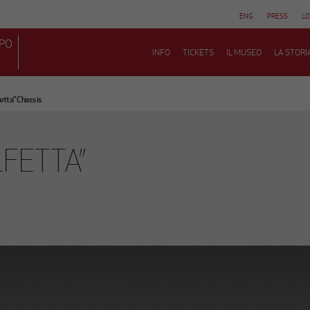
ENG
PRESS
LO
MPO
INFO
TICKETS
IL MUSEO
LA STORI
fetta” Chassis
LFETTA”