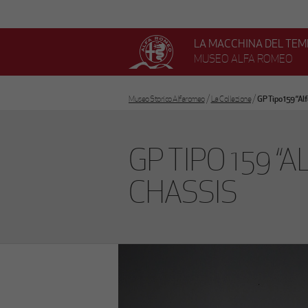
Vai
al
contenuto
LA MACCHINA DEL TE
principale
MUSEO ALFA ROMEO
/
/
Museo Storico Alfaromeo
La Collezione
GP Tipo 159 “Al
GP TIPO 159 “A
CHASSIS
Previous