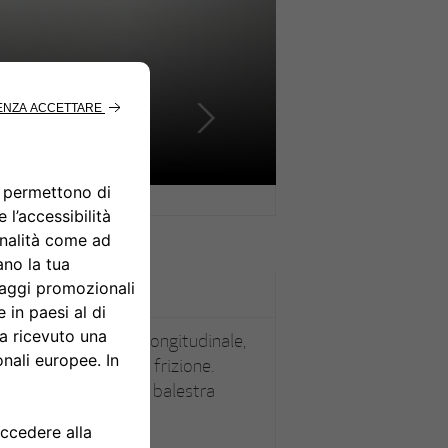
ti, parallelogramma longitudinale,
zzatori idraulici e a frizione.
puntoni longitudinali, balestra
draulici e a frizione.