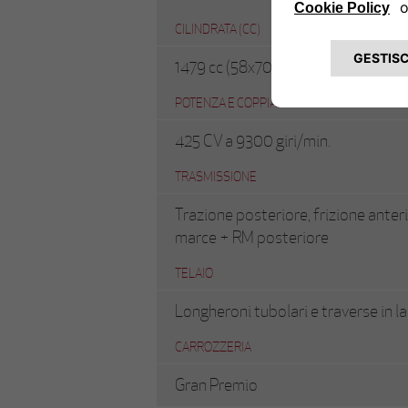
CILINDRATA (CC)
1479 cc (58x70 mm)
POTENZA E COPPIA
425 CV a 9300 giri/min.
TRASMISSIONE
Trazione posteriore, frizione anteri
marce + RM posteriore
TELAIO
Longheroni tubolari e traverse in l
CARROZZERIA
Gran Premio