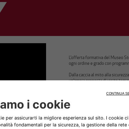
​
L’offerta formativa del Museo Sto
ogni ordine e grado con programm
Dalla caccia al mito alla sicurezza
un’ampia proposta di visite temat
personale interno del museo.
Tel: +39 02 444 25 561
Mail:
didattica@museoalfarome