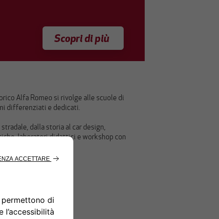
rico Alfa Romeo si rivolge alle scuole di
i differenziati e dedicati.
 stradale, dalla storia al car design,
iche, laboratori didattici e workshop con
o.com