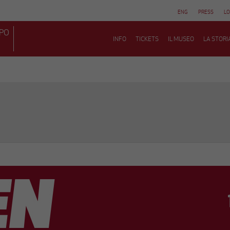
ENG
PRESS
LO
MPO
INFO
TICKETS
IL MUSEO
LA STORI