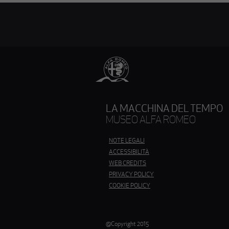
LA MACCHINA DEL TEMPO
MUSEO ALFA ROMEO
QUESTO
NOTE LEGALI
LINK
ACCESSIBILITÀ
APRIRÀ
QUESTO
WEB CREDITS
UNA
LINK
QUESTO
PRIVACY POLICY
NUOVA
APRIRÀ
LINK
SCHEDA
COOKIE POLICY
UNA
APRIRÀ
NUOVA
UNA
SCHEDA
NUOVA
SCHEDA
@Copyright 2015