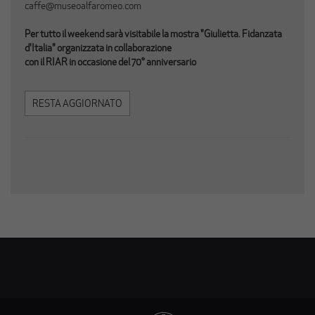
caffe@museoalfaromeo.com
Per tutto il weekend sarà visitabile la mostra "Giulietta. Fidanzata
d'Italia" organizzata in collaborazione
con il RIAR in occasione del 70° anniversario
RESTA AGGIORNATO