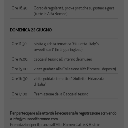
Ore 16.30
Corso di regolarità, prove pratiche su pistino e gara
(tutte le Alfa Romeo)
DOMENICA 23 GIUGNO
Ore 11.30:
visita guidata tematica "Giulietta. Italy's
Sweetheart" (in lingua inglese)
Ore 15.00:
caccia al tesoro all'interno del museo
Ore 15.00:
visita guidata alla Collezione Alfa Romeo (i depositi)
Ore 16.30:
visita guidata tematica "Giulietta. Fidanzata
d'Italia"
Ore 17.00
Premiazione della Caccia al tesoro
Per partecipare alle attività è necessaria la registrazione scrivendo
a
info@museoalfaromeo.com
Prenotazioni per il pranzo all'Alfa Romeo Caffè & Bistrò: