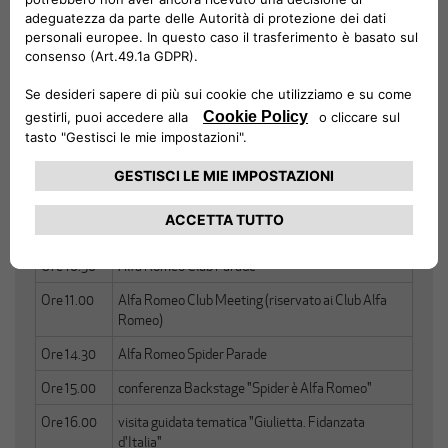
PROGRAMMA
SABATO 22 GIUGNO
Ore 10.30
Alfa Romeo Club Parade
Ore 11.00
Alfa Romeo Club Meeting (riservato ai Club Alfa
Romeo)
Ore 14.30
Alfa Romeo Spider Parade
Ore 15.00
conferenza Backstage "Spider è Alfa Romeo"
Ore 16.00
visita guidata tematica "Giulietta. Fidanzata
d'Italia"